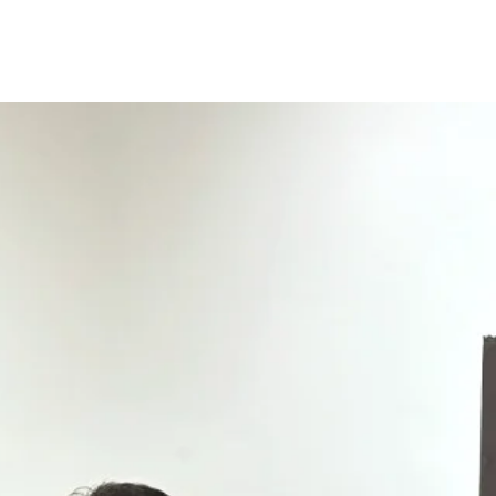
バックオフィスとは
【企業様】キャリ
アに、
物語を。