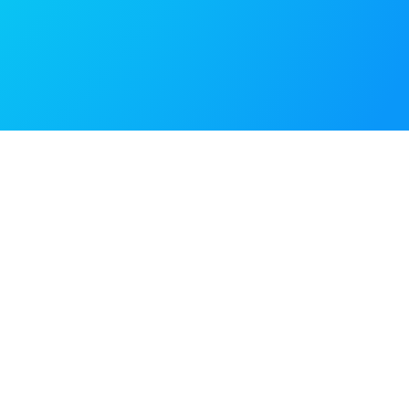
e
​事業内容​