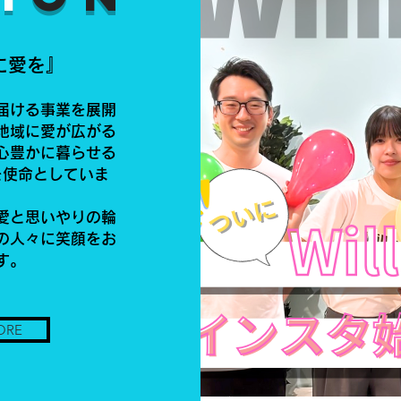
に愛を』
届ける事業を展開
地域に愛が広がる
心豊かに暮らせる
を使命としていま
愛と思いやりの輪
の人々に笑顔をお
す。
ORE