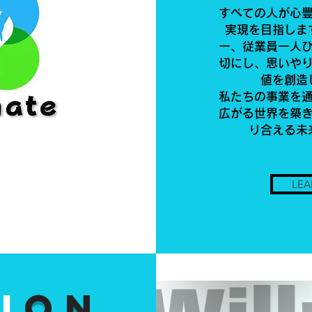
すべての人が心
実現を目指しま
ー、従業員一人
切にし、思いや
値を創造
私たちの事業を
広がる世界を築
り合える未
LEA
i
on