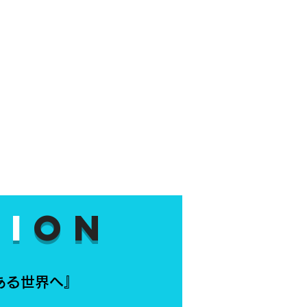
si
on
ある世界へ』