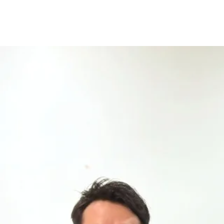
Willmate
Home
あな